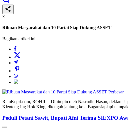
×
Ribuan Masyarakat dan 10 Partai Siap Dukung ASSET
Bagikan artikel ini
Perbesar
RiauKepri.com, ROHIL – Dipimpin oleh Nasrudin Hasan, deklarasi pas
Klenteng Ing Hok King, ditengah jantung kota Bagansiapiapi nampak 
Peduli Petani Sawit, Bupati Afni Terima SIEXPO Aw