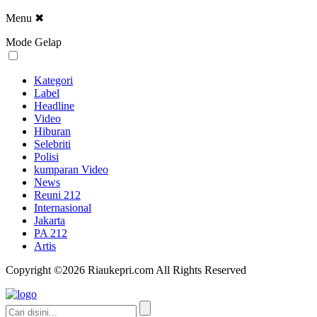
Menu
✖
Mode Gelap
Kategori
Label
Headline
Video
Hiburan
Selebriti
Polisi
kumparan Video
News
Reuni 212
Internasional
Jakarta
PA 212
Artis
Copyright ©2026 Riaukepri.com All Rights Reserved