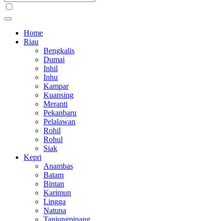
Home
Riau
Bengkalis
Dumai
Inhil
Inhu
Kampar
Kuansing
Meranti
Pekanbaru
Pelalawan
Rohil
Rohul
Siak
Kepri
Anambas
Batam
Bintan
Karimun
Lingga
Natuna
Tanjungpinang