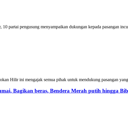
r, 10 partai pengusung menyampaikan dukungan kepada pasangan incu
Rokan Hilir ini mengajak semua pihak untuk mendukung pasangan yan
mai, Bagikan beras, Bendera Merah putih hingga Bi