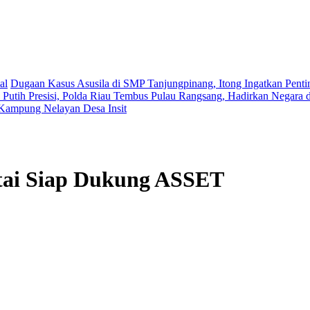
al
Dugaan Kasus Asusila di SMP Tanjungpinang, Itong Ingatkan Pent
 Putih Presisi, Polda Riau Tembus Pulau Rangsang, Hadirkan Negara 
i Kampung Nelayan Desa Insit
tai Siap Dukung ASSET