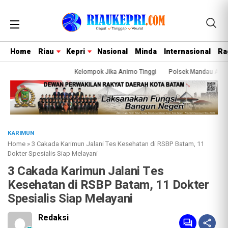
Home
Riau
Kepri
Nasional
Minda
Internasional
Ra
 Terisi, Siap Tambah Kelompok Jika Animo Tinggi
Polsek Mandau Amankan P
BREAKING NEWS
KARIMUN
Home
»
3 Cakada Karimun Jalani Tes Kesehatan di RSBP Batam, 11
Dokter Spesialis Siap Melayani
3 Cakada Karimun Jalani Tes
Kesehatan di RSBP Batam, 11 Dokter
Spesialis Siap Melayani
Redaksi