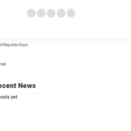
l Mapolda Kepri
Anak
ecent News
osts yet.