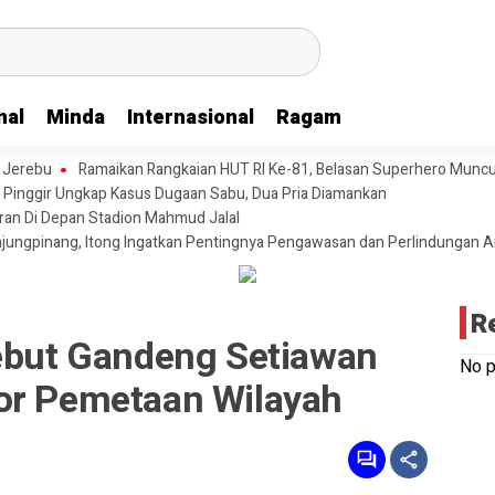
nal
Minda
Internasional
Ragam
t Jerebu
Ramaikan Rangkaian HUT RI Ke-81, Belasan Superhero Muncu
 Pinggir Ungkap Kasus Dugaan Sabu, Dua Pria Diamankan
aran Di Depan Stadion Mahmud Jalal
njungpinang, Itong Ingatkan Pentingnya Pengawasan dan Perlindungan 
R
Sebut Gandeng Setiawan
No p
or Pemetaan Wilayah