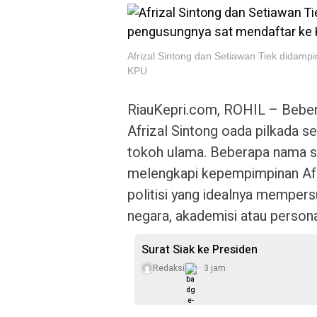
Afrizal Sintong dan Setiawan Tiek didamp
KPU
RiauKepri.com, ROHIL – Bebe
Afrizal Sintong oada pilkada se
tokoh ulama. Beberapa nama s
melengkapi kepempimpinan Afr
politisi yang idealnya mempersu
negara, akademisi atau persona
Surat Siak ke Presiden
Redaksi
3 jam