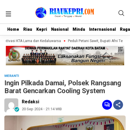
Home
Home
Riau
Riau
Kepri
Kepri
Nasional
Nasional
Minda
Minda
Internasional
Internasional
Rag
Rag
eaktivasi KTA Lama dan Kedaluwarsa
Peduli Petani Sawit, Bupati Afni Terim
MERANTI
Ingin Pilkada Damai, Polsek Rangsang
Barat Gencarkan Cooling System
Redaksi
20 Sep 2024 - 21:14 WIB