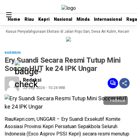
Home
Home
Riau
Riau
Kepri
Kepri
Nasional
Nasional
Minda
Minda
Internasional
Internasional
Rag
Rag
 Kasus Penyalahgunaan Ekstasi di Jalan Rojo Sari, Desa Air Kulim, Kecamatan 
KARIMUN
Ery Suandi Secara Resmi Tutup Mini
Soccer HUT ke 24 IPK Ungar
Redaksi
22 Sep 2024 - 10:24 WIB
Perbesar
RiauKepri.com, UNGGAR – Ery Suandi Exsekutif Komite
Asosiasi Provinsi Kepri Persatuan Sepakbola Seluruh
Indonesia (Exco Asprov PSSI Kepri) secara resmi menutup