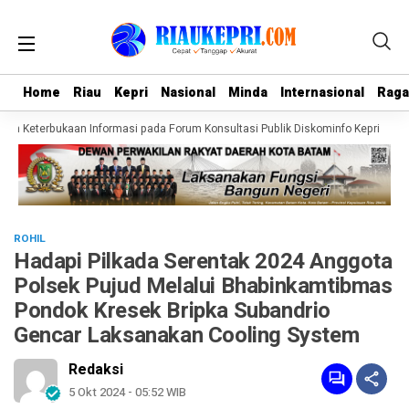
Home
Home
Riau
Riau
Kepri
Kepri
Nasional
Nasional
Minda
Minda
Internasional
Internasional
Rag
Rag
n Keterbukaan Informasi pada Forum Konsultasi Publik Diskominfo Kepri
Wa
ROHIL
Hadapi Pilkada Serentak 2024 Anggota
Polsek Pujud Melalui Bhabinkamtibmas
Pondok Kresek Bripka Subandrio
Gencar Laksanakan Cooling System
Redaksi
5 Okt 2024 - 05:52 WIB