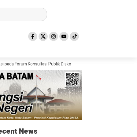
um Konsultasi Publik Diskominfo Kepri
Wakil Bupati Bintan, Deby 
ecent News