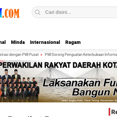
nal
nal
Minda
Minda
Internasional
Internasional
Ragam
Ragam
ngan PWI Pusat
PWI Dorong Penguatan Keterbukaan Informasi pada For
R