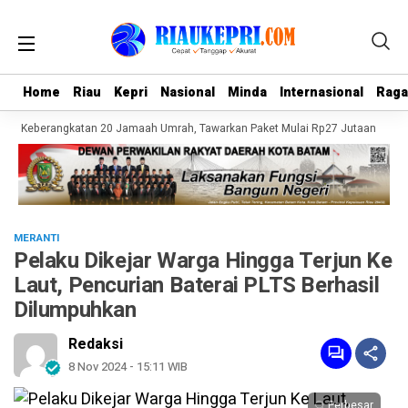
Home
Home
Riau
Riau
Kepri
Kepri
Nasional
Nasional
Minda
Minda
Internasional
Internasional
Rag
Rag
an Keberangkatan 20 Jamaah Umrah, Tawarkan Paket Mulai Rp27 Jutaan
Pol
MERANTI
Pelaku Dikejar Warga Hingga Terjun Ke
Laut, Pencurian Baterai PLTS Berhasil
Dilumpuhkan
Redaksi
8 Nov 2024 - 15:11 WIB
Perbesar