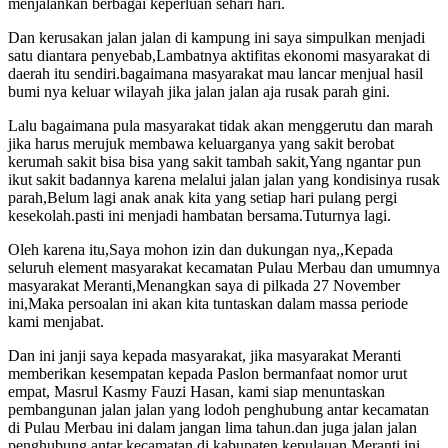
menjalankan berbagai keperluan sehari hari.
Dan kerusakan jalan jalan di kampung ini saya simpulkan menjadi
satu diantara penyebab,Lambatnya aktifitas ekonomi masyarakat di
daerah itu sendiri.bagaimana masyarakat mau lancar menjual hasil
bumi nya keluar wilayah jika jalan jalan aja rusak parah gini.
Lalu bagaimana pula masyarakat tidak akan menggerutu dan marah
jika harus merujuk membawa keluarganya yang sakit berobat
kerumah sakit bisa bisa yang sakit tambah sakit,Yang ngantar pun
ikut sakit badannya karena melalui jalan jalan yang kondisinya rusak
parah,Belum lagi anak anak kita yang setiap hari pulang pergi
kesekolah.pasti ini menjadi hambatan bersama.Tuturnya lagi.
Oleh karena itu,Saya mohon izin dan dukungan nya,,Kepada
seluruh element masyarakat kecamatan Pulau Merbau dan umumnya
masyarakat Meranti,Menangkan saya di pilkada 27 November
ini,Maka persoalan ini akan kita tuntaskan dalam massa periode
kami menjabat.
Dan ini janji saya kepada masyarakat, jika masyarakat Meranti
memberikan kesempatan kepada Paslon bermanfaat nomor urut
empat, Masrul Kasmy Fauzi Hasan, kami siap menuntaskan
pembangunan jalan jalan yang lodoh penghubung antar kecamatan
di Pulau Merbau ini dalam jangan lima tahun.dan juga jalan jalan
penghubung antar kecamatan di kabupaten kepulauan Meranti ini.