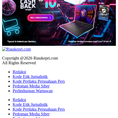
Copyright @2026 Riaukepri.com
All Rights Reserved
Redaksi
Kode Etik Jurnalistik
Kode Perilaku Perusahaan Pers
Pedoman Media Siber
Perlindungan Wartawan
Redaksi
Kode Etik Jurnalistik
Kode Perilaku Perusahaan Pers
Pedoman Media Siber