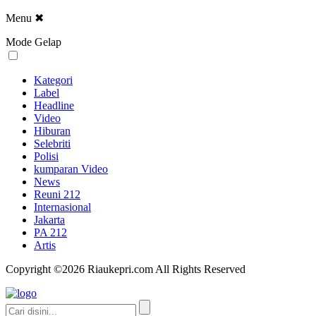
Menu
✖
Mode Gelap
Kategori
Label
Headline
Video
Hiburan
Selebriti
Polisi
kumparan Video
News
Reuni 212
Internasional
Jakarta
PA 212
Artis
Copyright ©2026 Riaukepri.com All Rights Reserved