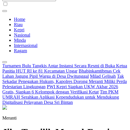
Home
Riau
Kepri
Nasional
Minda
Internasional
Ragam
Turnamen Bulu Tangkis Antar Instansi Secara Resmi di Buka Ketua
Panitia HUT RI ke 81 Kecamatan Ungar
Bhabinkamtibmas Cek
Lahan Jagung Pipil Warga di Desa Dwitunggal
Milad Gelisah
Tak
Sekadar Penegakan Hukum, Kapolres Dorong Meranti Miliki Perda
Pelestarian Lingkungan
PWI Kepri Siapkan UKW Akbar 2026
Gratis, Siapkan 6 Kelompok dengan Verifikasi Ketat
Tim PKM
UMRAH Serahkan Aplikasi Kependudukan untuk Mendukung
Digitalisasi Pelayanan Desa Sri Bintan
Meranti