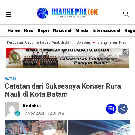
Home
Home
Riau
Riau
Kepri
Kepri
Nasional
Nasional
Minda
Minda
Internasional
Internasional
Rag
Rag
n Perbuatan Cabul terhadap Anak di Bathin Solapan
Ulang Tahun Riau di Baw
BATAM
Catatan dari Suksesnya Konser Rura
Nauli di Kota Batam
Redaksi
17 Nov 2024 - 12:01 WIB