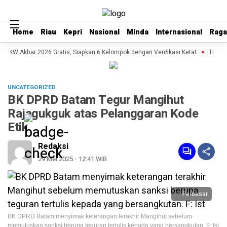
Home
Home
Riau
Riau
Kepri
Kepri
Nasional
Nasional
Minda
Minda
Internasional
Internasional
Rag
Rag
 UKW Akbar 2026 Gratis, Siapkan 6 Kelompok dengan Verifikasi Ketat
Tim PKM
UNCATEGORIZED
BK DPRD Batam Tegur Mangihut
Rajagukguk atas Pelanggaran Kode
Etik
Redaksi
29 Mei 2025 - 12:41 WIB
Perbesar
BK DPRD Batam menyimak keterangan terakhir Mangihut sebelum
memutuskan sanksi berupa teguran tertulis kepada yang bersangkutan. F: Ist