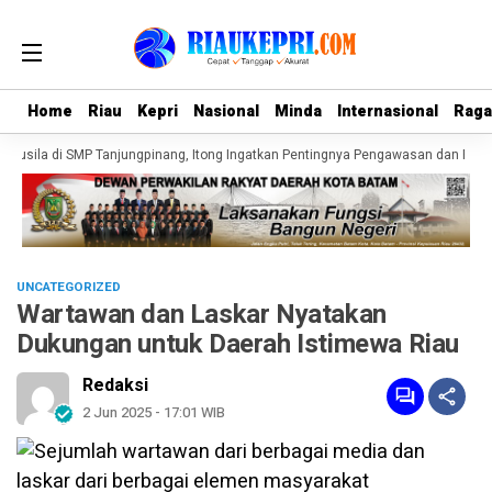
Home
Home
Riau
Riau
Kepri
Kepri
Nasional
Nasional
Minda
Minda
Internasional
Internasional
Rag
Rag
usila di SMP Tanjungpinang, Itong Ingatkan Pentingnya Pengawasan dan Perli
UNCATEGORIZED
Wartawan dan Laskar Nyatakan
Dukungan untuk Daerah Istimewa Riau
Redaksi
2 Jun 2025 - 17:01 WIB