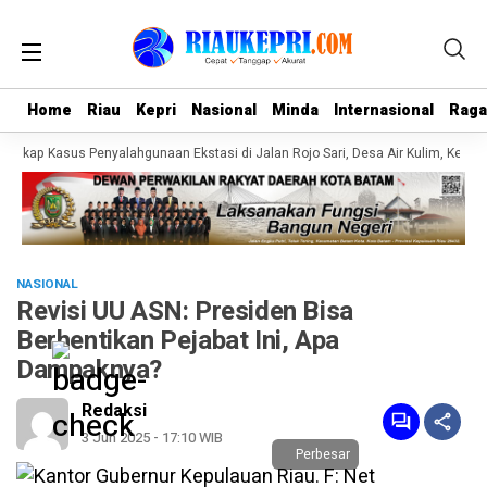
Home
Home
Riau
Riau
Kepri
Kepri
Nasional
Nasional
Minda
Minda
Internasional
Internasional
Rag
Rag
gkap Kasus Penyalahgunaan Ekstasi di Jalan Rojo Sari, Desa Air Kulim, Kecam
NASIONAL
Revisi UU ASN: Presiden Bisa
Berhentikan Pejabat Ini, Apa
Dampaknya?
Redaksi
3 Jun 2025 - 17:10 WIB
Perbesar