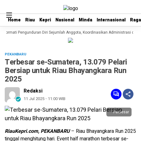
Home
Home
Riau
Riau
Kepri
Kepri
Nasional
Nasional
Minda
Minda
Internasional
Internasional
Rag
Rag
 Hormati Pengunduran Diri Sejumlah Anggota, Koordinasikan Administrasi denga
PEKANBARU
Terbesar se-Sumatera, 13.079 Pelari
Bersiap untuk Riau Bhayangkara Run
2025
Redaksi
11 Jul 2025 - 11:00 WIB
Perbesar
RiauKepri.com, PEKANBARU
– Riau Bhayangkara Run 2025
tinggal menghitung hari. Event half marathon terbesar se-