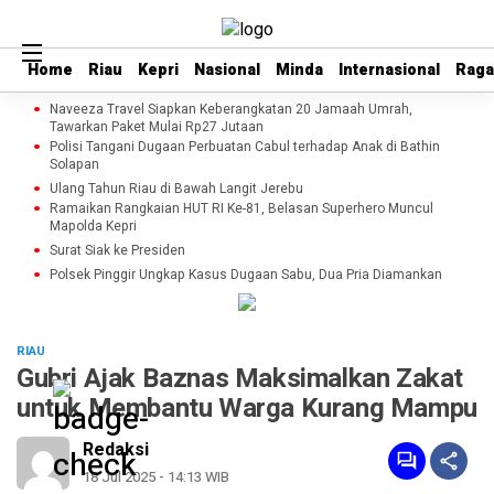
Home
Home
Riau
Riau
Kepri
Kepri
Nasional
Nasional
Minda
Minda
Internasional
Internasional
Rag
Rag
Naveeza Travel Siapkan Keberangkatan 20 Jamaah Umrah,
Tawarkan Paket Mulai Rp27 Jutaan
Polisi Tangani Dugaan Perbuatan Cabul terhadap Anak di Bathin
Solapan
Ulang Tahun Riau di Bawah Langit Jerebu
Ramaikan Rangkaian HUT RI Ke-81, Belasan Superhero Muncul
Mapolda Kepri
Surat Siak ke Presiden
Polsek Pinggir Ungkap Kasus Dugaan Sabu, Dua Pria Diamankan
RIAU
Gubri Ajak Baznas Maksimalkan Zakat
untuk Membantu Warga Kurang Mampu
Redaksi
18 Jul 2025 - 14:13 WIB