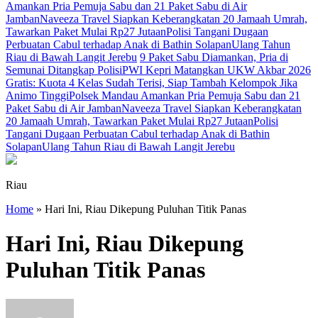
Amankan Pria Pemuja Sabu dan 21 Paket Sabu di Air
Jamban
Naveeza Travel Siapkan Keberangkatan 20 Jamaah Umrah,
Tawarkan Paket Mulai Rp27 Jutaan
Polisi Tangani Dugaan
Perbuatan Cabul terhadap Anak di Bathin Solapan
Ulang Tahun
Riau di Bawah Langit Jerebu
9 Paket Sabu Diamankan, Pria di
Semunai Ditangkap Polisi
PWI Kepri Matangkan UKW Akbar 2026
Gratis: Kuota 4 Kelas Sudah Terisi, Siap Tambah Kelompok Jika
Animo Tinggi
Polsek Mandau Amankan Pria Pemuja Sabu dan 21
Paket Sabu di Air Jamban
Naveeza Travel Siapkan Keberangkatan
20 Jamaah Umrah, Tawarkan Paket Mulai Rp27 Jutaan
Polisi
Tangani Dugaan Perbuatan Cabul terhadap Anak di Bathin
Solapan
Ulang Tahun Riau di Bawah Langit Jerebu
Riau
Home
»
Hari Ini, Riau Dikepung Puluhan Titik Panas
Hari Ini, Riau Dikepung
Puluhan Titik Panas