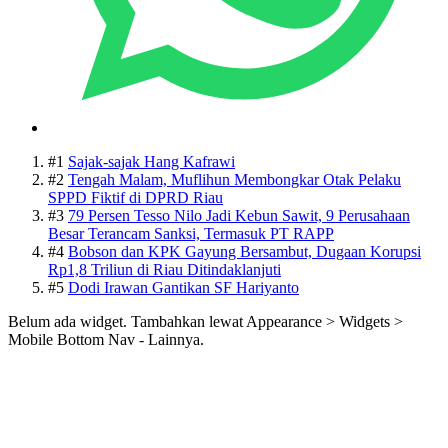
#1
Sajak-sajak Hang Kafrawi
#2
Tengah Malam, Muflihun Membongkar Otak Pelaku
SPPD Fiktif di DPRD Riau
#3
79 Persen Tesso Nilo Jadi Kebun Sawit, 9 Perusahaan
Besar Terancam Sanksi, Termasuk PT RAPP
#4
Bobson dan KPK Gayung Bersambut, Dugaan Korupsi
Rp1,8 Triliun di Riau Ditindaklanjuti
#5
Dodi Irawan Gantikan SF Hariyanto
Belum ada widget. Tambahkan lewat Appearance > Widgets >
Mobile Bottom Nav - Lainnya.