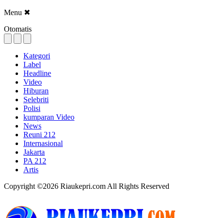
Menu
✖
Otomatis
Kategori
Label
Headline
Video
Hiburan
Selebriti
Polisi
kumparan Video
News
Reuni 212
Internasional
Jakarta
PA 212
Artis
Copyright ©2026 Riaukepri.com All Rights Reserved