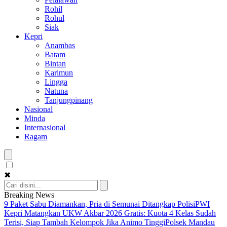
Rohil
Rohul
Siak
Kepri
Anambas
Batam
Bintan
Karimun
Lingga
Natuna
Tanjungpinang
Nasional
Minda
Internasional
Ragam
✖
Breaking News
9 Paket Sabu Diamankan, Pria di Semunai Ditangkap Polisi
PWI
Kepri Matangkan UKW Akbar 2026 Gratis: Kuota 4 Kelas Sudah
Terisi, Siap Tambah Kelompok Jika Animo Tinggi
Polsek Mandau