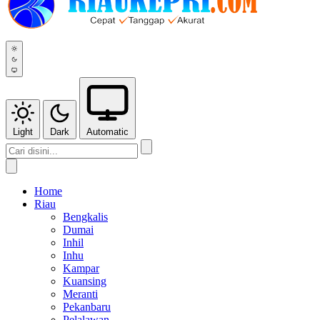
Light
Dark
Automatic
Home
Riau
Bengkalis
Dumai
Inhil
Inhu
Kampar
Kuansing
Meranti
Pekanbaru
Pelalawan