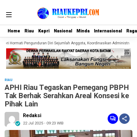
Home
Home
Riau
Riau
Kepri
Kepri
Nasional
Nasional
Minda
Minda
Internasional
Internasional
Rag
Rag
epri Hormati Pengunduran Diri Sejumlah Anggota, Koordinasikan Administrasi d
RIAU
APHI Riau Tegaskan Pemegang PBPH
Tak Berhak Serahkan Areal Konsesi ke
Pihak Lain
Redaksi
22 Jul 2025 - 09:23 WIB