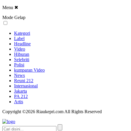
Menu
✖
Mode Gelap
Kategori
Label
Headline
Video
Hiburan
Selebriti
Polisi
kumparan Video
News
Reuni 212
Internasional
Jakarta
PA 212
Artis
Copyright ©2026 Riaukepri.com All Rights Reserved