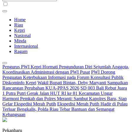
Home
Riau
Kepri
Nasional
Minda
Internasional
Ragam
Pengurus PWI Kepri Hormati Pengunduran Diri Sejumlah Anggota,
Koordinasikan Administrasi dengan PWI Pusat
PWI Dorong
Penguatan Keterbukaan Informasi pada Forum Konsultasi Publik
Diskominfo Kepri
Wakil Bupati Bintan, Deby Maryanti Sampaikan
Rancangan Perubahan KUA-PPAS 2026
SD 003 Bali Rebut Juara
1 Putra Putri Gerak Jalan HUT RI ke 81 Kecamatan Ungar
Harmoni Pemkab dan Polres Meranti: Sambut Kapolres Baru, Siap
Gelar Ekspedisi Merah Putih
Ekspedisi Merah Putih Hadir di Pulau
Terluar Bengkalis, Polda Riau Tebar Bantuan dan Semangat
Kebangsaan
Pekanbaru