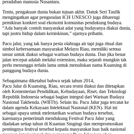
peradaban manusia Nusantara.
Tentu, pengakuan dunia bukan tujuan akhir. Datuk Seri Taufik
mengingatkan agar pengusulan ICH UNESCO juga dibarengi
pemikiran konkret soal ekonomi komunitas pendukung budaya.
“Ada banyak contoh masyarakat adat yang budayanya diakui dunia,
tapi justru hidup dalam kemiskinan,” ujarnya prihatin.
Pacu jalur, yang tak hanya pesta olahraga air tapi juga ritual dan
simbol kebersamaan masyarakat Melayu Riau, memiliki semua
unsur untuk diakui sebagai warisan budaya dunia. Dan jika benar
jalan tercepat adalah melalui extension, maka sejarah mungkin tak
perlu menunggu terlalu lama untuk menuliskan nama Kuansing di
panggung budaya dunia.
Sebagaimana diketahui bahwa sejak tahun 2014,
Pacu Jalur di Kuansing, Riau, secara resmi diakui dan ditetapkan
oleh Kementerian Pendidikan, Kebudayaan, Riset, dan Teknologi
Republik Indonesia sebagai bagian integral dari Warisan Budaya
Nasional Takbenda. (WBTb). Selain itu. Pacu Jalur juga tercatat ke
dalam agenda Kekayaan Intelektual Nasional (KEN). Hal ini
sebagai upaya untuk melestarikan warisan budaya tersebut,
karenanya pemerintah mendukung Festival Pacu Jalur yang
diadakan setiap tahun di Kuantan Singingi dan mempromosikan
pentingnya festival tersebut kepada masyarakat luas baik nasional