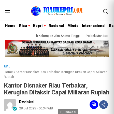
Home
Riau
Kepri
Nasional
Minda
Internasional
Ra
h Terisi, Siap Tambah Kelompok Jika Animo Tinggi
Polsek Mandau Amankan P
BREAKING NEWS
RIAU
Home
»
Kantor Disnaker Riau Terbakar, Kerugian Ditaksir Capai Miliaran
Rupiah
Kantor Disnaker Riau Terbakar,
Kerugian Ditaksir Capai Miliaran Rupiah
Redaksi
28 Jul 2025 - 06:34 WIB
Perbesar