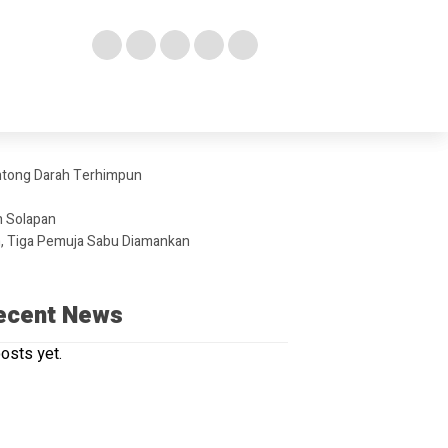
antong Darah Terhimpun
n Solapan
n, Tiga Pemuja Sabu Diamankan
ecent News
osts yet.