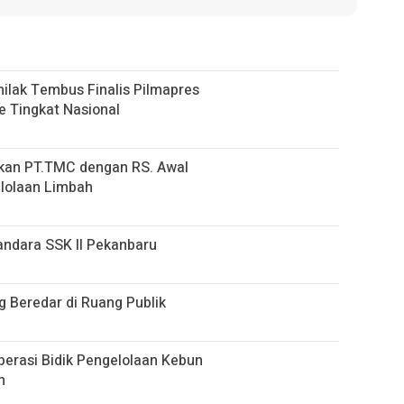
nilak Tembus Finalis Pilmapres
e Tingkat Nasional
ukan PT.TMC dengan RS. Awal
elolaan Limbah
Bandara SSK II Pekanbaru
ng Beredar di Ruang Publik
erasi Bidik Pengelolaan Kebun
n