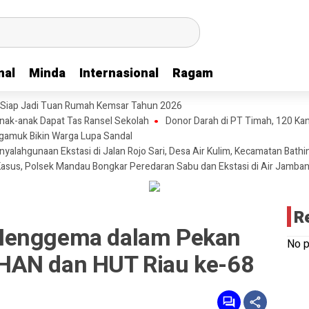
nal
nal
Minda
Minda
Internasional
Internasional
Ragam
Ragam
 Siap Jadi Tuan Rumah Kemsar Tahun 2026
nak-anak Dapat Tas Ransel Sekolah
Donor Darah di PT Timah, 120 K
ngamuk Bikin Warga Lupa Sandal
alahgunaan Ekstasi di Jalan Rojo Sari, Desa Air Kulim, Kecamatan Bathi
sus, Polsek Mandau Bongkar Peredaran Sabu dan Ekstasi di Air Jamba
R
Menggema dalam Pekan
No p
HAN dan HUT Riau ke-68