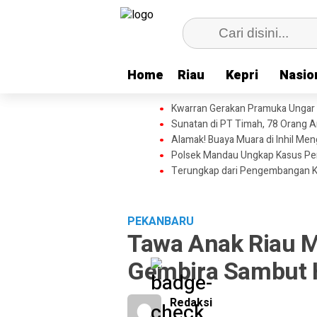
Home
Home
Riau
Riau
Kepri
Kepri
Nasio
Nasio
Kwarran Gerakan Pramuka Ungar
Sunatan di PT Timah, 78 Orang A
Alamak! Buaya Muara di Inhil Me
Polsek Mandau Ungkap Kasus Peny
Terungkap dari Pengembangan Ka
PEKANBARU
Tawa Anak Riau 
Gembira Sambut 
Redaksi