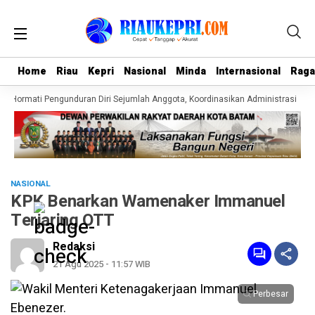
Home
Home
Riau
Riau
Kepri
Kepri
Nasional
Nasional
Minda
Minda
Internasional
Internasional
Rag
Rag
i Hormati Pengunduran Diri Sejumlah Anggota, Koordinasikan Administrasi deng
NASIONAL
KPK Benarkan Wamenaker Immanuel
Terjaring OTT
Redaksi
21 Agu 2025 - 11:57 WIB
Perbesar