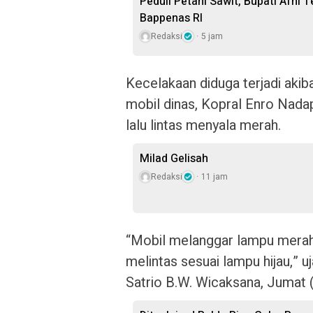
Peduli Petani Sawit, Bupati Afni
Bappenas RI
Redaksi
5 jam
Kecelakaan diduga terjadi akib
mobil dinas, Kopral Enro Nada
lalu lintas menyala merah.
Milad Gelisah
Redaksi
11 jam
“Mobil melanggar lampu mera
melintas sesuai lampu hijau,” 
Satrio B.W. Wicaksana, Jumat 