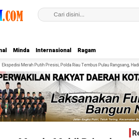
nal
nal
Minda
Minda
Internasional
Internasional
Ragam
Ragam
disi Merah Putih Presisi, Polda Riau Tembus Pulau Rangsang, Hadirkan N
R