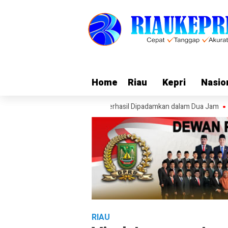
Home
Home
Riau
Riau
Kepri
Kepri
Nasio
Nasio
han di Jalan Pramuka, Api Berhasil Dipadamkan dalam Dua Jam
Ekspe
RIAU