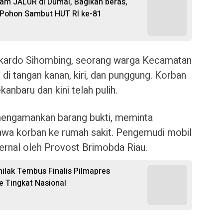
gram JALUR di Dumai, Bagikan beras,
t Pohon Sambut HUT RI ke-81
kardo Sihombing, seorang warga Kecamatan
di tangan kanan, kiri, dan punggung. Korban
anbaru dan kini telah pulih.
g mengamankan barang bukti, meminta
awa korban ke rumah sakit. Pengemudi mobil
nternal oleh Provost Brimobda Riau.
nilak Tembus Finalis Pilmapres
e Tingkat Nasional