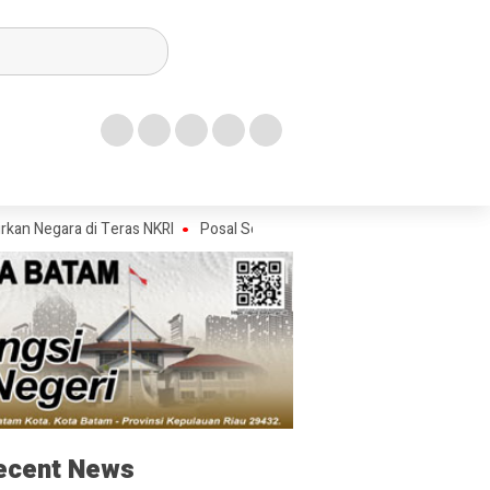
egara di Teras NKRI
Posal Selatpanjang Gelar Aksi Sosial di Kampung N
ecent News