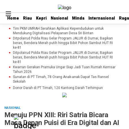
Home
Home
Riau
Riau
Kepri
Kepri
Nasional
Nasional
Minda
Minda
Internasional
Internasional
Rag
Rag
Tim PKM UMRAH Serahkan Aplikasi Kependudukan untuk
Mendukung Digitalisasi Pelayanan Desa Sri Bintan
Ditpolairud Polda Riau Gelar Program JALUR di Dumai, Bagikan
beras, Bendera Merah putih hingga Bibit Pohon Sambut HUT RI
ke-81
Ditpolairud Polda Riau Gelar Program JALUR di Dumai, Bagikan
beras, Bendera Merah putih hingga Bibit Pohon Sambut HUT RI
ke-81
Kwarran Gerakan Pramuka Ungar Siap Jadi Tuan Rumah Kemsar
Tahun 2026
Sunatan di PT Timah, 78 Orang Anak-anak Dapat Tas Ransel
Sekolah
Donor Darah di PT Timah, 120 Kantong Darah Terhimpun
NASIONAL
Menuju PPN XIII: Riri Satria Bicara
Masa Depan Puisi di Era Digital dan AI