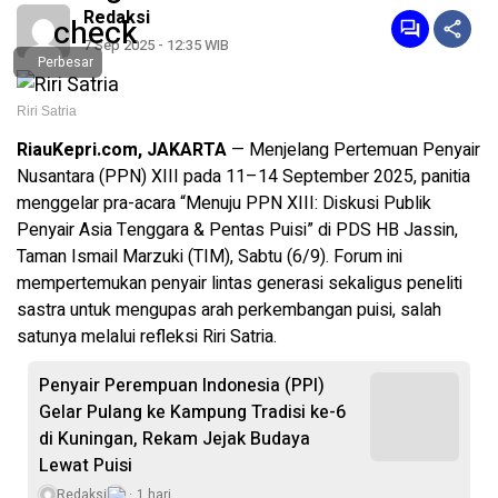
Redaksi
7 Sep 2025 - 12:35 WIB
Perbesar
Riri Satria
RiauKepri.com, JAKARTA
— Menjelang Pertemuan Penyair
Nusantara (PPN) XIII pada 11–14 September 2025, panitia
menggelar pra-acara “Menuju PPN XIII: Diskusi Publik
Penyair Asia Tenggara & Pentas Puisi” di PDS HB Jassin,
Taman Ismail Marzuki (TIM), Sabtu (6/9). Forum ini
mempertemukan penyair lintas generasi sekaligus peneliti
sastra untuk mengupas arah perkembangan puisi, salah
satunya melalui refleksi Riri Satria.
Penyair Perempuan Indonesia (PPI)
Gelar Pulang ke Kampung Tradisi ke-6
di Kuningan, Rekam Jejak Budaya
Lewat Puisi
Redaksi
1 hari