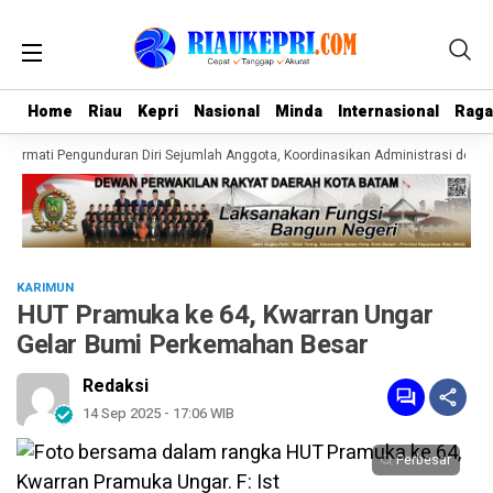
Home
Home
Riau
Riau
Kepri
Kepri
Nasional
Nasional
Minda
Minda
Internasional
Internasional
Rag
Rag
Hormati Pengunduran Diri Sejumlah Anggota, Koordinasikan Administrasi dengan
KARIMUN
HUT Pramuka ke 64, Kwarran Ungar
Gelar Bumi Perkemahan Besar
Redaksi
14 Sep 2025 - 17:06 WIB
Perbesar