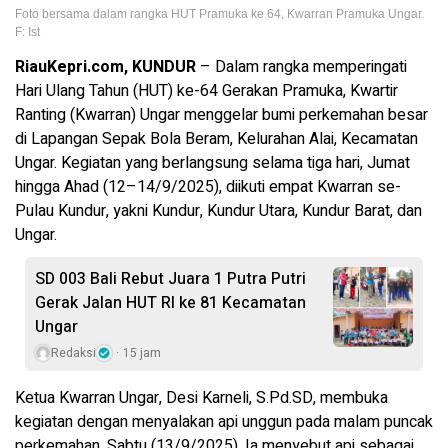
Foto bersama dalam rangka HUT Pramuka ke 64, Kwarran Pramuka Ungar.
F: Ist
RiauKepri.com, KUNDUR
– Dalam rangka memperingati
Hari Ulang Tahun (HUT) ke-64 Gerakan Pramuka, Kwartir
Ranting (Kwarran) Ungar menggelar bumi perkemahan besar
di Lapangan Sepak Bola Beram, Kelurahan Alai, Kecamatan
Ungar. Kegiatan yang berlangsung selama tiga hari, Jumat
hingga Ahad (12–14/9/2025), diikuti empat Kwarran se-
Pulau Kundur, yakni Kundur, Kundur Utara, Kundur Barat, dan
Ungar.
SD 003 Bali Rebut Juara 1 Putra Putri
Gerak Jalan HUT RI ke 81 Kecamatan
Ungar
Redaksi
15 jam
Ketua Kwarran Ungar, Desi Karneli, S.Pd.SD, membuka
kegiatan dengan menyalakan api unggun pada malam puncak
perkemahan, Sabtu (13/9/2025). Ia menyebut api sebagai