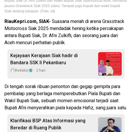
Bupati Siak Dr. Afni Zulkifli dan Wakil Bupati Siak Syamsurizal Budi, bersama
jauara Grasstrack Siak 2025 (atas). Tampak juga bupati dan wakil bupati
Siak sedang balapan. (Foto: ist)
RiauKepri.com, SIAK-
Suasana meriah di arena Grasstrack
Motocross Siak 2025 mendadak hening ketika percakapan
antara Bupati Siak, Dr. Afni Zulkifli, dan seorang juara dari
Aceh mencuri perhatian publik.
Kejayaan Kerajaan Siak hadir di
Bandara SSK II Pekanbaru
Redaksi
2 hari
Di tengah sorak ribuan penonton dan gegap gempita para
pembalap yang berlaga memperebutkan Piala Bupati dan
Wakil Bupati Siak, sebuah momen emosional terjadi saat
Bupati Afni menyerahkan piala kepada Hafiz, sang juara satu.
Klarifikasi BSP Atas Informasi yang
Beredar di Ruang Publik