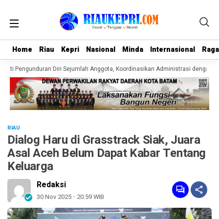
Home
Home
Riau
Riau
Kepri
Kepri
Nasional
Nasional
Minda
Minda
Internasional
Internasional
Rag
Rag
ati Pengunduran Diri Sejumlah Anggota, Koordinasikan Administrasi dengan PWI
RIAU
Dialog Haru di Grasstrack Siak, Juara
Asal Aceh Belum Dapat Kabar Tentang
Keluarga
Redaksi
30 Nov 2025 - 20:59 WIB