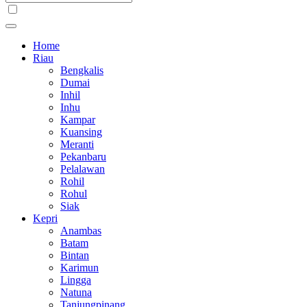
Home
Riau
Bengkalis
Dumai
Inhil
Inhu
Kampar
Kuansing
Meranti
Pekanbaru
Pelalawan
Rohil
Rohul
Siak
Kepri
Anambas
Batam
Bintan
Karimun
Lingga
Natuna
Tanjungpinang