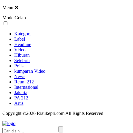
Menu
✖
Mode Gelap
Kategori
Label
Headline
Video
Hiburan
Selebriti
Polisi
kumparan Video
News
Reuni 212
Internasional
Jakarta
PA 212
Artis
Copyright ©2026 Riaukepri.com All Rights Reserved