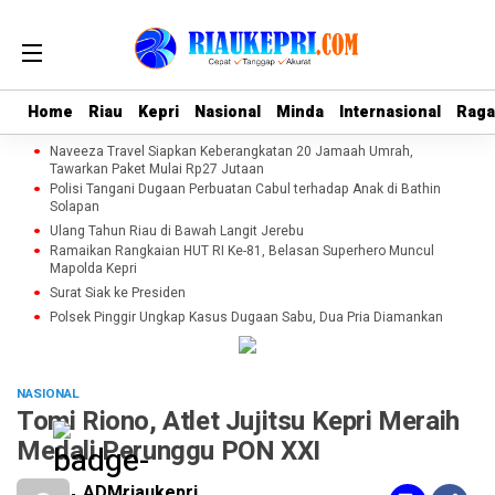
Home
Home
Riau
Riau
Kepri
Kepri
Nasional
Nasional
Minda
Minda
Internasional
Internasional
Rag
Rag
Naveeza Travel Siapkan Keberangkatan 20 Jamaah Umrah,
Tawarkan Paket Mulai Rp27 Jutaan
Polisi Tangani Dugaan Perbuatan Cabul terhadap Anak di Bathin
Solapan
Ulang Tahun Riau di Bawah Langit Jerebu
Ramaikan Rangkaian HUT RI Ke-81, Belasan Superhero Muncul
Mapolda Kepri
Surat Siak ke Presiden
Polsek Pinggir Ungkap Kasus Dugaan Sabu, Dua Pria Diamankan
NASIONAL
Tomi Riono, Atlet Jujitsu Kepri Meraih
Medali Perunggu PON XXI
ADMriaukepri