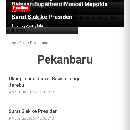
Ulang Tahun Riau di Bawah Langit
Belasan Superhero Muncul Mapolda
20 jam ago yang lalu
Headline
Jerebu
Kepri
Surat Siak ke Presiden
1 hari ago yang lalu
1 hari ago yang lalu
1 hari ago yang lalu
Home
»
Riau
»
Pekanbaru
Pekanbaru
Ulang Tahun Riau di Bawah Langit
Jerebu
9 Agustus 2026 - 14:04 WIB
Surat Siak ke Presiden
9 Agustus 2026 - 12:02 WIB