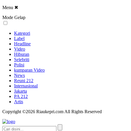
Menu
✖
Mode Gelap
Kategori
Label
Headline
Video
Hiburan
Selebriti
Polisi
kumparan Video
News
Reuni 212
Internasional
Jakarta
PA 212
Artis
Copyright ©2026 Riaukepri.com All Rights Reserved