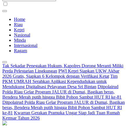
Home
Riau
Kepri
Nasional
Minda
Internasional
Ragam
Tak Sekadar Penegakan Hukum, Kapolres Dorong Meranti Miliki
Perda Pelestarian Lingkungan
PWI Kepri Siapkan UKW Akbar
2026 Gratis, Siapkan 6 Kelompok dengan Verifikasi Ketat
Tim
PKM UMRAH Serahkan Aplikasi Kependudukan untuk
Mendukung Digitalisasi Pelayanan Desa Sri Bintan
Ditpolairud
Polda Riau Gelar Program JALUR di Dumai, Bagikan beras,
Bendera Merah putih hingga Bibit Pohon Sambut HUT RI ke-81
Ditpolairud Polda Riau Gelar Program JALUR di Dumai, Bagikan
beras, Bendera Merah putih hingga Bibit Pohon Sambut HUT RI
ke-81
Kwarran Gerakan Pramuka Ungar Siap Jadi Tuan Rumah
Kemsar Tahun 2026