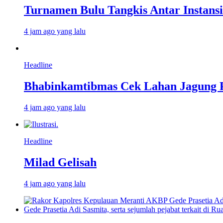
Turnamen Bulu Tangkis Antar Instans
4 jam ago yang lalu
Headline
Bhabinkamtibmas Cek Lahan Jagung P
4 jam ago yang lalu
Headline
Milad Gelisah
4 jam ago yang lalu