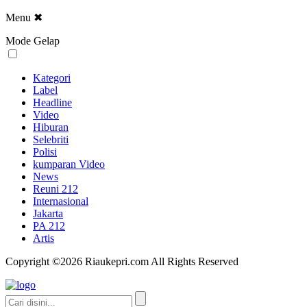
Menu
✖
Mode Gelap
Kategori
Label
Headline
Video
Hiburan
Selebriti
Polisi
kumparan Video
News
Reuni 212
Internasional
Jakarta
PA 212
Artis
Copyright ©2026 Riaukepri.com All Rights Reserved