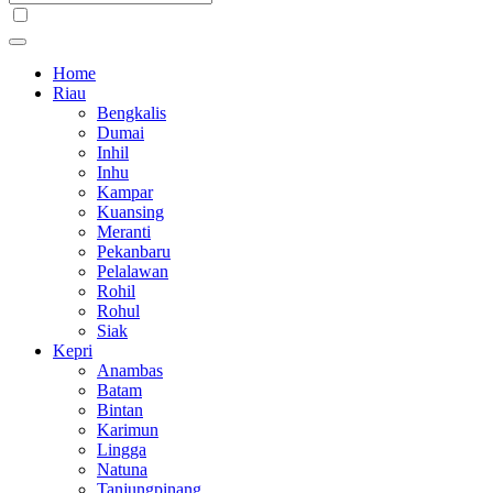
Home
Riau
Bengkalis
Dumai
Inhil
Inhu
Kampar
Kuansing
Meranti
Pekanbaru
Pelalawan
Rohil
Rohul
Siak
Kepri
Anambas
Batam
Bintan
Karimun
Lingga
Natuna
Tanjungpinang