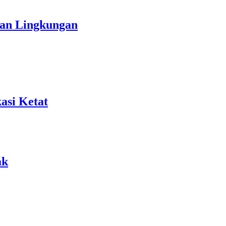
ian Lingkungan
asi Ketat
ak