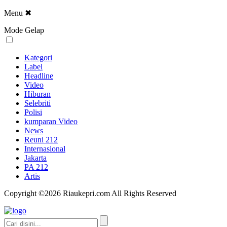
Menu
✖
Mode Gelap
Kategori
Label
Headline
Video
Hiburan
Selebriti
Polisi
kumparan Video
News
Reuni 212
Internasional
Jakarta
PA 212
Artis
Copyright ©2026 Riaukepri.com All Rights Reserved