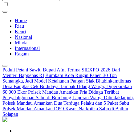
Home
Riau
Kepri
Nasional
Minda
Internasional
Ragam
Peduli Petani Sawit, Bupati Afni Terima SIEXPO 2026 Dari
Menteri Bappenas RI
Bumkam Kota Ringin Panen 30 Ton
Semangka, Jadi Model Ketahanan Pangan Siak
Bhabinkamtibmas
Desa Banglas Cek Budidaya Tambak Udang Warga, Diperkirakan
60.000 Ekor
Polsek Mandau Amankan Pria Diduga Terlibat
Penyalahgunaan Sabu di Bumbung
Laporan Warga Ditindaklanjuti,
Polsek Mandau Amankan Dua Terduga Pelaku dan 5 Paket Sabu
Polsek Mandau Amankan DPO Kasus Narkotika Sabu di Bathin
Solapan