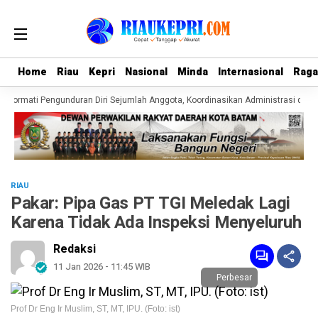
Home
Home
Riau
Riau
Kepri
Kepri
Nasional
Nasional
Minda
Minda
Internasional
Internasional
Rag
Rag
 Hormati Pengunduran Diri Sejumlah Anggota, Koordinasikan Administrasi denga
RIAU
Pakar: Pipa Gas PT TGI Meledak Lagi
Karena Tidak Ada Inspeksi Menyeluruh
Redaksi
11 Jan 2026 - 11:45 WIB
Perbesar
Prof Dr Eng Ir Muslim, ST, MT, IPU. (Foto: ist)