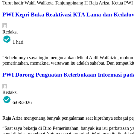
Turut hadir Wakil Walikota Tanjungpinang H Raja Ariza, Ketua P
PWI Kepri Buka Reaktivasi KTA Lama dan Kedalu
Redaksi
1 hari
“Sebelumnya saya ingin mengucapkan Minal Aidil Walfaizin, mohon maa
pemerintahan, memaknai wartawan itu adalah sahabat. Dan tempat kit
PWI Dorong Penguatan Keterbukaan Informasi pada
Redaksi
6/08/2026
Raja Ariza mengenang banyak pengalaman saat kiprahnya sebagai pej
“Saat saya bekerja di Biro Pemerintahan, banyak isu isu perbatasan 
yang di tulis, membuat Natuna cepat terwujud. Wartawan itu tidak bol