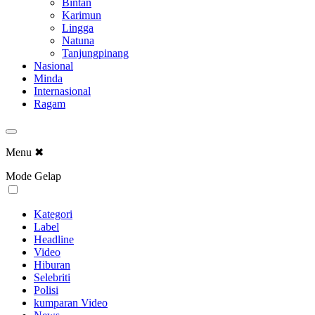
Bintan
Karimun
Lingga
Natuna
Tanjungpinang
Nasional
Minda
Internasional
Ragam
Menu
✖
Mode Gelap
Kategori
Label
Headline
Video
Hiburan
Selebriti
Polisi
kumparan Video