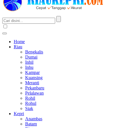
Home
Riau
Bengkalis
Dumai
Inhil
Inhu
Kampar
Kuansing
Meranti
Pekanbaru
Pelalawan
Rohil
Rohul
Siak
Kepri
Anambas
Batam