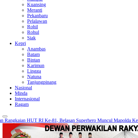
Kuansing
Meranti
Pekanbaru
Pelalawan
Rohil
Rohul
Siak
Kepri
Anambas
Batam
Bintan
Karimun
Lingga
Natuna
Tanjungpinang
Nasional
Minda
Internasional
Ragam
ian HUT RI Ke-81, Belasan Superhero Muncul Mapolda Kepri
Surat