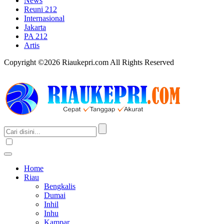
News
Reuni 212
Internasional
Jakarta
PA 212
Artis
Copyright ©2026 Riaukepri.com All Rights Reserved
Home
Riau
Bengkalis
Dumai
Inhil
Inhu
Kampar