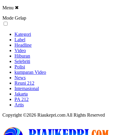
Menu
✖
Mode Gelap
Kategori
Label
Headline
Video
Hiburan
Selebriti
Polisi
kumparan Video
News
Reuni 212
Internasional
Jakarta
PA 212
Artis
Copyright ©2026 Riaukepri.com All Rights Reserved