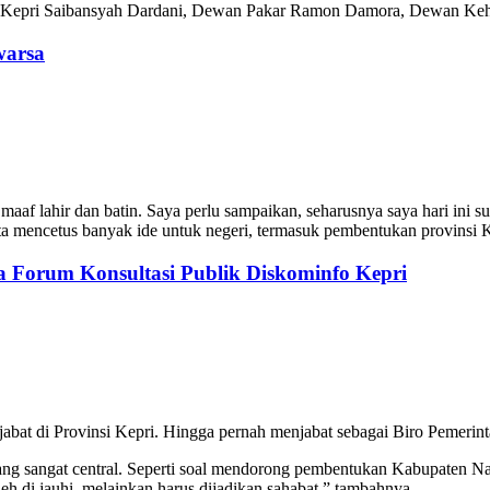
WI Kepri Saibansyah Dardani, Dewan Pakar Ramon Damora, Dewan Ke
warsa
f lahir dan batin. Saya perlu sampaikan, seharusnya saya hari ini su
a mencetus banyak ide untuk negeri, termasuk pembentukan provinsi K
 Forum Konsultasi Publik Diskominfo Kepri
abat di Provinsi Kepri. Hingga pernah menjabat sebagai Biro Pemerint
yang sangat central. Seperti soal mendorong pembentukan Kabupaten Nat
eh di jauhi, melainkan harus dijadikan sahabat,” tambahnya.