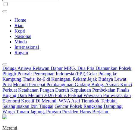
Home
Riau
Kepri
Nasional
Minda
Internasional
Ragam
Diduga Aniaya Relawan Dapur MBG, Dua Pria Diamankan Polsek
Pinggir
Penyair Perempuan Indonesia (PPI) Gelar Pulang ke
Kampung Tradisi ke-6 di Kuningan, Rekam Jejak Budaya Lewat
Puisi
Meranti Percepat Pembangunan Gudang Bulog, Asmar: Kunci
Perkuat Ketahanan Pangan Daerah Kepulauan
Pembekalan Finalis
Bujang Dara Meranti 2026 Fokus Perkuat Wawasan Pariwisata dan
Ekonomi Kreatif
Di Meranti, WNA Asal Tiongkok Terbukti
Salahgunakan Izin Tinggal
Gencar Polsek Rangsang Dampingi
Warga Tanam Jagung, Progam Presiden Harus Berjalan
Meranti