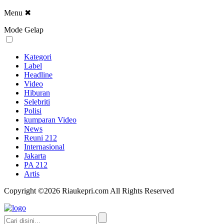
Menu
✖
Mode Gelap
Kategori
Label
Headline
Video
Hiburan
Selebriti
Polisi
kumparan Video
News
Reuni 212
Internasional
Jakarta
PA 212
Artis
Copyright ©2026 Riaukepri.com All Rights Reserved