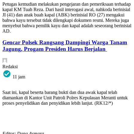
Petugas kemudian melakukan pengejaran dan pemeriksaan terhadap
kapal KM Tuah Reza. Dari hasil interogasi awal, nahkoda berinisial
JI (41) dan anak buah kapal (ABK) berinisial RO (27) mengakui
bahwa kayu tersebut tidak dilengkapi dokumen resmi. Mereka juga
menyebut bahwa pemilik kayu dan kapal adalah seseorang berinisial
AD.
Gencar Polsek Rangsang Dampingi Warga Tanam
Jagung, Progam Presiden Harus Berjalan
Redaksi
11 jam
Saat ini, kapal beserta barang bukti dan dua awak kapal telah
diamankan di Kantor Unit Patroli Polres Kepulauan Meranti untuk
proses penyelidikan dan penyidikan lebih lanjut. (RK12/*)
Editor: Dana Asmara