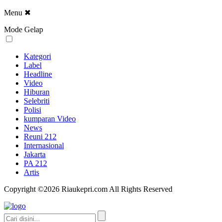
Menu
✖
Mode Gelap
Kategori
Label
Headline
Video
Hiburan
Selebriti
Polisi
kumparan Video
News
Reuni 212
Internasional
Jakarta
PA 212
Artis
Copyright ©2026 Riaukepri.com All Rights Reserved