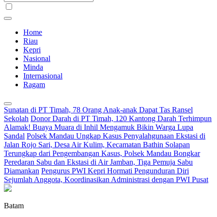
Home
Riau
Kepri
Nasional
Minda
Internasional
Ragam
Sunatan di PT Timah, 78 Orang Anak-anak Dapat Tas Ransel
Sekolah
Donor Darah di PT Timah, 120 Kantong Darah Terhimpun
Alamak! Buaya Muara di Inhil Mengamuk Bikin Warga Lupa
Sandal
Polsek Mandau Ungkap Kasus Penyalahgunaan Ekstasi di
Jalan Rojo Sari, Desa Air Kulim, Kecamatan Bathin Solapan
Terungkap dari Pengembangan Kasus, Polsek Mandau Bongkar
Peredaran Sabu dan Ekstasi di Air Jamban, Tiga Pemuja Sabu
Diamankan
Pengurus PWI Kepri Hormati Pengunduran Diri
Sejumlah Anggota, Koordinasikan Administrasi dengan PWI Pusat
Batam