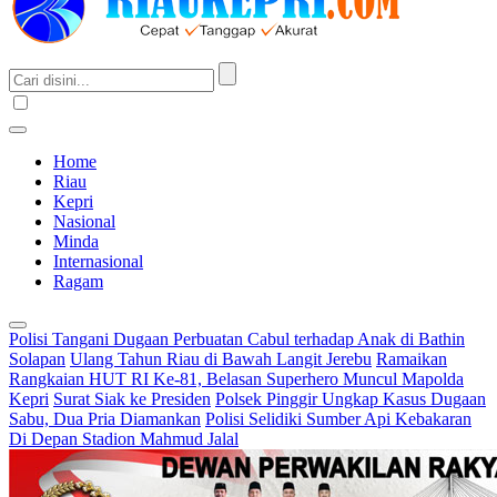
Home
Riau
Kepri
Nasional
Minda
Internasional
Ragam
Polisi Tangani Dugaan Perbuatan Cabul terhadap Anak di Bathin
Solapan
Ulang Tahun Riau di Bawah Langit Jerebu
Ramaikan
Rangkaian HUT RI Ke-81, Belasan Superhero Muncul Mapolda
Kepri
Surat Siak ke Presiden
Polsek Pinggir Ungkap Kasus Dugaan
Sabu, Dua Pria Diamankan
Polisi Selidiki Sumber Api Kebakaran
Di Depan Stadion Mahmud Jalal