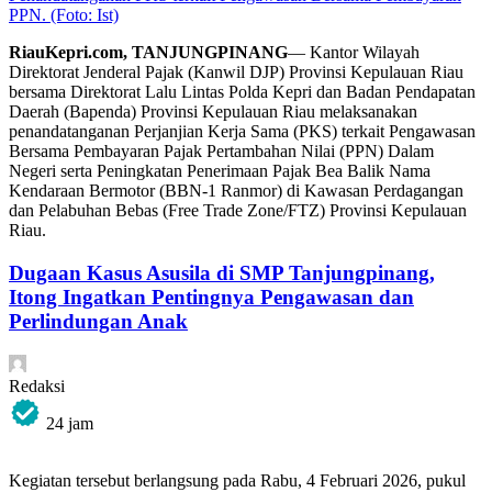
PPN. (Foto: Ist)
RiauKepri.com, TANJUNGPINANG
— Kantor Wilayah
Direktorat Jenderal Pajak (Kanwil DJP) Provinsi Kepulauan Riau
bersama Direktorat Lalu Lintas Polda Kepri dan Badan Pendapatan
Daerah (Bapenda) Provinsi Kepulauan Riau melaksanakan
penandatanganan Perjanjian Kerja Sama (PKS) terkait Pengawasan
Bersama Pembayaran Pajak Pertambahan Nilai (PPN) Dalam
Negeri serta Peningkatan Penerimaan Pajak Bea Balik Nama
Kendaraan Bermotor (BBN-1 Ranmor) di Kawasan Perdagangan
dan Pelabuhan Bebas (Free Trade Zone/FTZ) Provinsi Kepulauan
Riau.
Dugaan Kasus Asusila di SMP Tanjungpinang,
Itong Ingatkan Pentingnya Pengawasan dan
Perlindungan Anak
Redaksi
24 jam
Kegiatan tersebut berlangsung pada Rabu, 4 Februari 2026, pukul