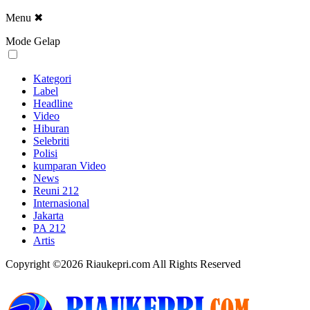
Menu
✖
Mode Gelap
Kategori
Label
Headline
Video
Hiburan
Selebriti
Polisi
kumparan Video
News
Reuni 212
Internasional
Jakarta
PA 212
Artis
Copyright ©2026 Riaukepri.com All Rights Reserved