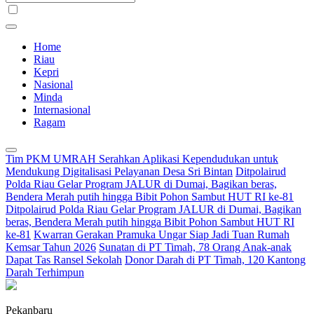
Home
Riau
Kepri
Nasional
Minda
Internasional
Ragam
Tim PKM UMRAH Serahkan Aplikasi Kependudukan untuk
Mendukung Digitalisasi Pelayanan Desa Sri Bintan
Ditpolairud
Polda Riau Gelar Program JALUR di Dumai, Bagikan beras,
Bendera Merah putih hingga Bibit Pohon Sambut HUT RI ke-81
Ditpolairud Polda Riau Gelar Program JALUR di Dumai, Bagikan
beras, Bendera Merah putih hingga Bibit Pohon Sambut HUT RI
ke-81
Kwarran Gerakan Pramuka Ungar Siap Jadi Tuan Rumah
Kemsar Tahun 2026
Sunatan di PT Timah, 78 Orang Anak-anak
Dapat Tas Ransel Sekolah
Donor Darah di PT Timah, 120 Kantong
Darah Terhimpun
Pekanbaru