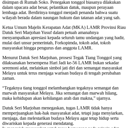
disimpan di Rumah Soko. Penegakan tonggol biasanya dilakukan
dalam upacara adat besar, pelantikan datuk, maupun perayaan
lembaga adat. Berdirinya tonggol menjadi penanda bahwa suatu
wilayah berada dalam naungan hukum dan tatanan adat yang sah.
Ketua Umum Majelis Kerapatan Adat (MKA) LAMR Provinsi Riau
Datuk Seri Marjohan Yusuf dalam petuah amanahnya
menyampaikan apresiasi kepada seluruh tamu undangan yang hadir,
mulai dari unsur pemerintah, Forkopimda, tokoh adat, tokoh
masyarakat hingga pengurus dan anggota LAMR.
Menurut Datuk Seri Marjohan, prosesi Tegak Tiang Tonggol yang
dilaksanakan bersempena Hari Jadi ke-56 LAMR bukan sekadar
seremoni adat, melainkan simbol jati diri dan semangat masyarakat
Melayu untuk terus menjaga warisan budaya di tengah perubahan
zaman.
“Tegaknya tiang tonggol melambangkan tegaknya semangat dan
marwah masyarakat Melayu. Jika semangat dan marwah hilang,
maka kehidupan akan kehilangan arah dan makna,” ujarnya.
Datuk Seri Marjohan menegaskan, tugas LAMR tidak hanya
memperjuangkan hak-hak masyarakat adat, tetapi juga menyiarkan,
menjaga, dan melestarikan budaya Melayu agar tetap hidup serta
diwariskan kepada generasi mendatang.