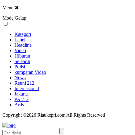
Menu
✖
Mode Gelap
Kategori
Label
Headline
Video
Hiburan
Selebriti
Polisi
kumparan Video
News
Reuni 212
Internasional
Jakarta
PA 212
Artis
Copyright ©2026 Riaukepri.com All Rights Reserved