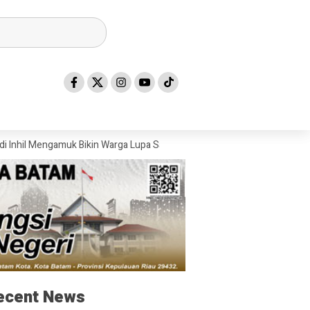
Mengamuk Bikin Warga Lupa Sandal
Polsek Mandau Ungkap Kasus Penyal
ecent News