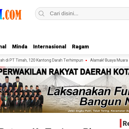
nal
nal
Minda
Minda
Internasional
Internasional
Ragam
Ragam
 Timah, 120 Kantong Darah Terhimpun
Alamak! Buaya Muara di Inhil 
R