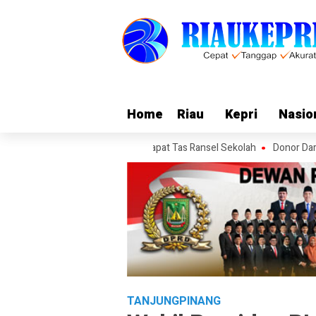
Home
Home
Riau
Riau
Kepri
Kepri
Nasio
Nasio
ah, 78 Orang Anak-anak Dapat Tas Ransel Sekolah
Donor Darah di PT
TANJUNGPINANG