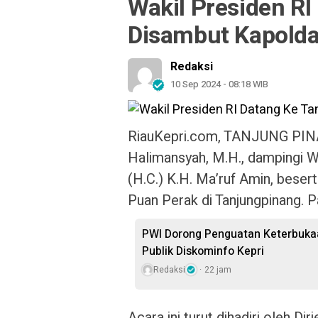
Wakil Presiden R
Disambut Kapolda
Redaksi
10 Sep 2024 - 08:18 WIB
RiauKepri.com, TANJUNG PINANG
Halimansyah, M.H., dampingi Wa
(H.C.) K.H. Ma’ruf Amin, bese
Puan Perak di Tanjungpinang. P
PWI Dorong Penguatan Keterbukaa
Publik Diskominfo Kepri
Redaksi
22 jam
Acara ini turut dihadiri oleh 