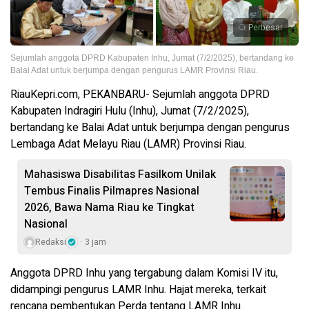
Perbesar
Sejumlah anggota DPRD Kabupaten Inhu, Jumat (7/2/2025), bertandang ke
Balai Adat untuk berjumpa dengan pengurus LAMR Provinsi Riau.
RiauKepri.com, PEKANBARU- Sejumlah anggota DPRD
Kabupaten Indragiri Hulu (Inhu), Jumat (7/2/2025),
bertandang ke Balai Adat untuk berjumpa dengan pengurus
Lembaga Adat Melayu Riau (LAMR) Provinsi Riau.
Mahasiswa Disabilitas Fasilkom Unilak
Tembus Finalis Pilmapres Nasional
2026, Bawa Nama Riau ke Tingkat
Nasional
Redaksi
3 jam
Anggota DPRD Inhu yang tergabung dalam Komisi IV itu,
didampingi pengurus LAMR Inhu. Hajat mereka, terkait
rencana pembentukan Perda tentang LAMR Inhu.