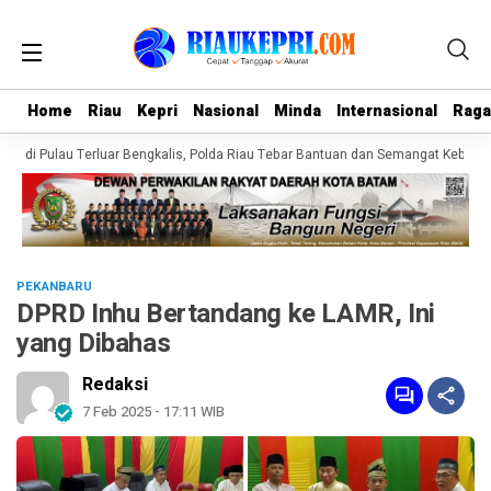
Home
Home
Riau
Riau
Kepri
Kepri
Nasional
Nasional
Minda
Minda
Internasional
Internasional
Rag
Rag
ir di Pulau Terluar Bengkalis, Polda Riau Tebar Bantuan dan Semangat Kebangs
PEKANBARU
DPRD Inhu Bertandang ke LAMR, Ini
yang Dibahas
Redaksi
7 Feb 2025 - 17:11 WIB