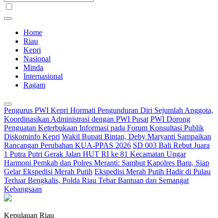
Home
Riau
Kepri
Nasional
Minda
Internasional
Ragam
Pengurus PWI Kepri Hormati Pengunduran Diri Sejumlah Anggota,
Koordinasikan Administrasi dengan PWI Pusat
PWI Dorong
Penguatan Keterbukaan Informasi pada Forum Konsultasi Publik
Diskominfo Kepri
Wakil Bupati Bintan, Deby Maryanti Sampaikan
Rancangan Perubahan KUA-PPAS 2026
SD 003 Bali Rebut Juara
1 Putra Putri Gerak Jalan HUT RI ke 81 Kecamatan Ungar
Harmoni Pemkab dan Polres Meranti: Sambut Kapolres Baru, Siap
Gelar Ekspedisi Merah Putih
Ekspedisi Merah Putih Hadir di Pulau
Terluar Bengkalis, Polda Riau Tebar Bantuan dan Semangat
Kebangsaan
Kepulauan Riau