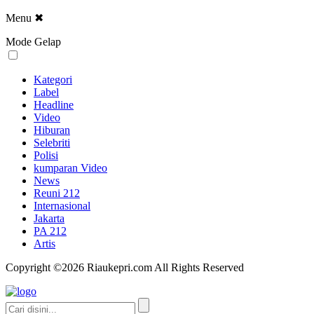
Menu
✖
Mode Gelap
Kategori
Label
Headline
Video
Hiburan
Selebriti
Polisi
kumparan Video
News
Reuni 212
Internasional
Jakarta
PA 212
Artis
Copyright ©2026 Riaukepri.com All Rights Reserved