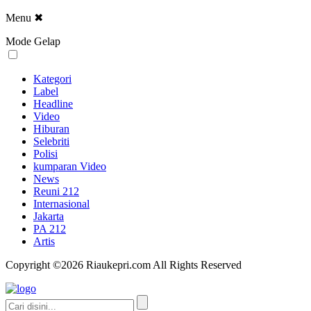
Menu
✖
Mode Gelap
Kategori
Label
Headline
Video
Hiburan
Selebriti
Polisi
kumparan Video
News
Reuni 212
Internasional
Jakarta
PA 212
Artis
Copyright ©2026 Riaukepri.com All Rights Reserved