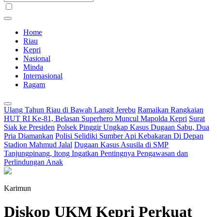
Home
Riau
Kepri
Nasional
Minda
Internasional
Ragam
Ulang Tahun Riau di Bawah Langit Jerebu
Ramaikan Rangkaian
HUT RI Ke-81, Belasan Superhero Muncul Mapolda Kepri
Surat
Siak ke Presiden
Polsek Pinggir Ungkap Kasus Dugaan Sabu, Dua
Pria Diamankan
Polisi Selidiki Sumber Api Kebakaran Di Depan
Stadion Mahmud Jalal
Dugaan Kasus Asusila di SMP
Tanjungpinang, Itong Ingatkan Pentingnya Pengawasan dan
Perlindungan Anak
Karimun
Diskop UKM Kepri Perkuat