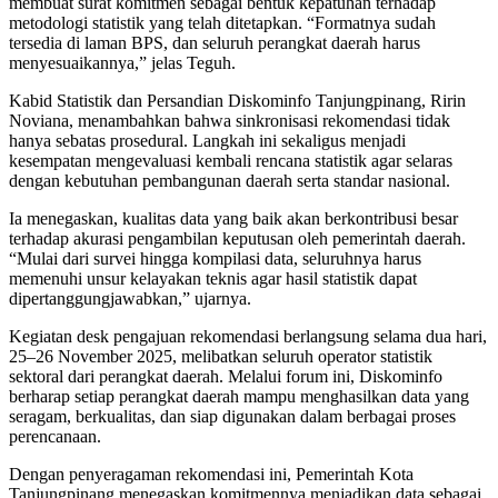
membuat surat komitmen sebagai bentuk kepatuhan terhadap
metodologi statistik yang telah ditetapkan. “Formatnya sudah
tersedia di laman BPS, dan seluruh perangkat daerah harus
menyesuaikannya,” jelas Teguh.
Kabid Statistik dan Persandian Diskominfo Tanjungpinang, Ririn
Noviana, menambahkan bahwa sinkronisasi rekomendasi tidak
hanya sebatas prosedural. Langkah ini sekaligus menjadi
kesempatan mengevaluasi kembali rencana statistik agar selaras
dengan kebutuhan pembangunan daerah serta standar nasional.
Ia menegaskan, kualitas data yang baik akan berkontribusi besar
terhadap akurasi pengambilan keputusan oleh pemerintah daerah.
“Mulai dari survei hingga kompilasi data, seluruhnya harus
memenuhi unsur kelayakan teknis agar hasil statistik dapat
dipertanggungjawabkan,” ujarnya.
Kegiatan desk pengajuan rekomendasi berlangsung selama dua hari,
25–26 November 2025, melibatkan seluruh operator statistik
sektoral dari perangkat daerah. Melalui forum ini, Diskominfo
berharap setiap perangkat daerah mampu menghasilkan data yang
seragam, berkualitas, dan siap digunakan dalam berbagai proses
perencanaan.
Dengan penyeragaman rekomendasi ini, Pemerintah Kota
Tanjungpinang menegaskan komitmennya menjadikan data sebagai