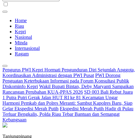
Home
Riau
Kepri
Nasional
Minda
Internasional
Ragam
Pengurus PWI Kepri Hormati Pengunduran Diri Sejumlah Anggota,
Koordinasikan Administrasi dengan PWI Pusat
PWI Dorong
Penguatan Keterbukaan Informasi pada Forum Konsultasi Publik
Diskominfo Kepri
Wakil Bupati Bintan, Deby Maryanti Sampaikan
Rancangan Perubahan KUA-PPAS 2026
SD 003 Bali Rebut Juara
1 Putra Putri Gerak Jalan HUT RI ke 81 Kecamatan Ungar
Harmoni Pemkab dan Polres Meranti: Sambut Kapolres Baru, Siap
Gelar Ekspedisi Merah Putih
Ekspedisi Merah Putih Hadir di Pulau
Terluar Bengkalis, Polda Riau Tebar Bantuan dan Semangat
Kebangsaan
Tanjungpinang