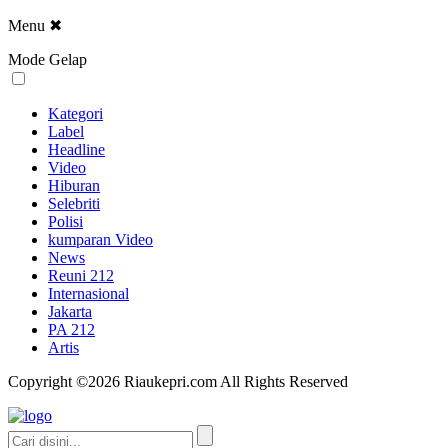
Menu
✖
Mode Gelap
Kategori
Label
Headline
Video
Hiburan
Selebriti
Polisi
kumparan Video
News
Reuni 212
Internasional
Jakarta
PA 212
Artis
Copyright ©2026 Riaukepri.com All Rights Reserved