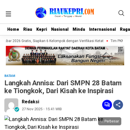
Home
Home
Riau
Riau
Kepri
Kepri
Nasional
Nasional
Minda
Minda
Internasional
Internasional
Rag
Rag
kbar 2026 Gratis, Siapkan 6 Kelompok dengan Verifikasi Ketat
Tim PKM UMRAH
BATAM
Langkah Annisa: Dari SMPN 28 Batam
ke Tiongkok, Dari Kisah ke Inspirasi
Redaksi
27 Nov 2025 - 15:41 WIB
Perbesar