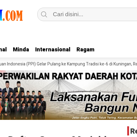
nal
nal
Minda
Minda
Internasional
Internasional
Ragam
Ragam
sia (PPI) Gelar Pulang ke Kampung Tradisi ke-6 di Kuningan, Rekam Jej
R