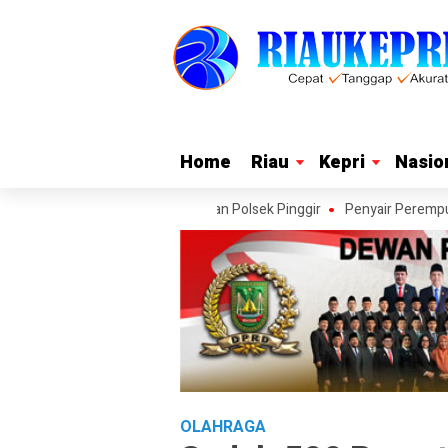
Home
Home
Riau
Riau
Kepri
Kepri
Nasio
Nasio
ur MBG, Dua Pria Diamankan Polsek Pinggir
Penyair Perempuan Indone
OLAHRAGA