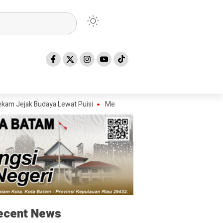
ak Budaya Lewat Puisi
Meranti Percepat Pembangunan Gudang Bulog,
ecent News