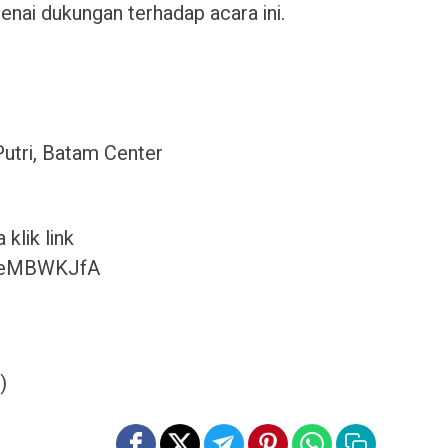
nai dukungan terhadap acara ini.
Putri, Batam Center
klik link
JJeMBWKJfA
)