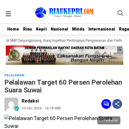
Home
Home
Riau
Riau
Kepri
Kepri
Nasional
Nasional
Minda
Minda
Internasional
Internasional
Rag
Rag
 di SMP Tanjungpinang, Itong Ingatkan Pentingnya Pengawasan dan Perlindung
PELALAWAN
Pelalawan Target 60 Persen Perolehan
Suara Suwai
Redaksi
10 Okt 2024 - 16:18 WIB
Perbesar