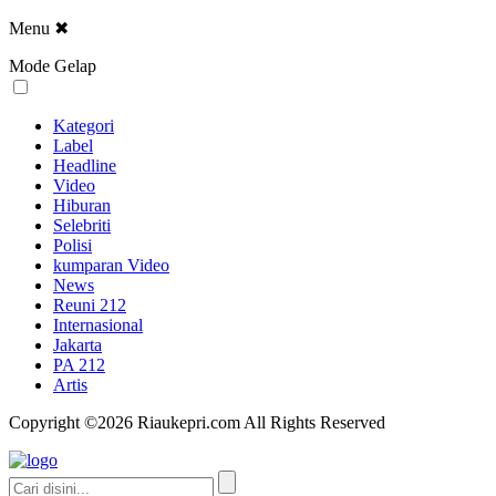
Menu
✖
Mode Gelap
Kategori
Label
Headline
Video
Hiburan
Selebriti
Polisi
kumparan Video
News
Reuni 212
Internasional
Jakarta
PA 212
Artis
Copyright ©2026 Riaukepri.com All Rights Reserved