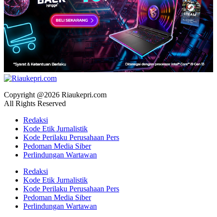
Copyright @2026 Riaukepri.com
All Rights Reserved
Redaksi
Kode Etik Jurnalistik
Kode Perilaku Perusahaan Pers
Pedoman Media Siber
Perlindungan Wartawan
Redaksi
Kode Etik Jurnalistik
Kode Perilaku Perusahaan Pers
Pedoman Media Siber
Perlindungan Wartawan