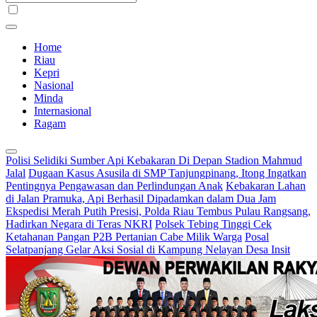
Home
Riau
Kepri
Nasional
Minda
Internasional
Ragam
Polisi Selidiki Sumber Api Kebakaran Di Depan Stadion Mahmud
Jalal
Dugaan Kasus Asusila di SMP Tanjungpinang, Itong Ingatkan
Pentingnya Pengawasan dan Perlindungan Anak
Kebakaran Lahan
di Jalan Pramuka, Api Berhasil Dipadamkan dalam Dua Jam
Ekspedisi Merah Putih Presisi, Polda Riau Tembus Pulau Rangsang,
Hadirkan Negara di Teras NKRI
Polsek Tebing Tinggi Cek
Ketahanan Pangan P2B Pertanian Cabe Milik Warga
Posal
Selatpanjang Gelar Aksi Sosial di Kampung Nelayan Desa Insit