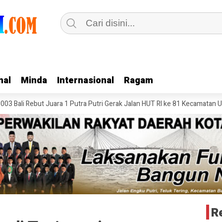
nal
nal
Minda
Minda
Internasional
Internasional
Ragam
Ragam
ebut Juara 1 Putra Putri Gerak Jalan HUT RI ke 81 Kecamatan Ungar
H
R