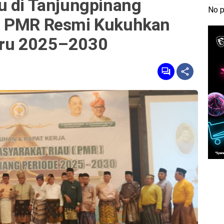
u di Tanjungpinang
No p
, PMR Resmi Kukuhkan
aru 2025–2030