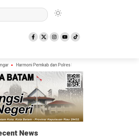
armoni Pemkab dan Polres Meranti: Sambut Kapolres Baru, Siap Gelar Ek
ecent News