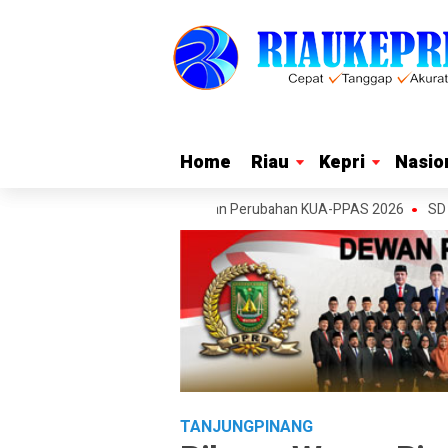
Home
Home
Riau
Riau
Kepri
Kepri
Nasio
Nasio
aryanti Sampaikan Rancangan Perubahan KUA-PPAS 2026
SD 003 Bali R
TANJUNGPINANG