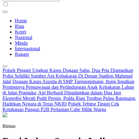
Home
Riau
Kepri
Nasional
Minda
Internasional
Ragam
Polsek Pinggir Ungkap Kasus Dugaan Sabu, Dua Pria Diamankan
Polisi Selidiki Sumber Api Kebakaran Di Depan Stadion Mahmud
Jalal
Dugaan Kasus Asusila di SMP Tanjungpinang, Itong Ingatkan
Pentingnya Pengawasan dan Perlindungan Anak
Kebakaran Lahan
di Jalan Pramuka, Api Berhasil Dipadamkan dalam Dua Jam
Ekspedisi Merah Putih Presisi, Polda Riau Tembus Pulau Rangsang,
Hadirkan Negara di Teras NKRI
Polsek Tebing Tinggi Cek
Ketahanan Pangan P2B Pertanian Cabe Milik Warga
Bintan