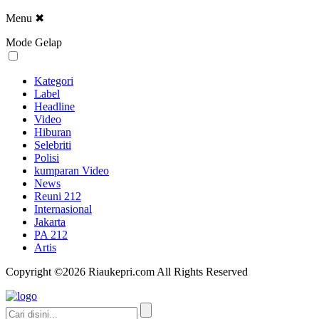
Menu
✖
Mode Gelap
Kategori
Label
Headline
Video
Hiburan
Selebriti
Polisi
kumparan Video
News
Reuni 212
Internasional
Jakarta
PA 212
Artis
Copyright ©2026 Riaukepri.com All Rights Reserved