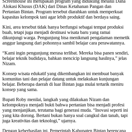
Screenhouse ini merupakan program yang didukung melalui Dana
Alokasi Khusus (DAK) dari Dinas Ketahanan Pangan dan
Pertanian Bintan. Program tersebut diarahkan untuk memperkuat
kapasitas kelompok tani agar lebih produktif dan berdaya saing.
Kini, area tersebut tidak hanya berfungsi sebagai tempat produksi
buah, tetapi juga menjadi destinasi wisata baru yang ramai
dikunjungi warga. Pengunjung bisa menikmati pengalaman memetik
anggur langsung dari pohonnya sambil belajar cara perawatannya.
“Kami ingin pengunjung merasa terlibat. Mereka bisa panen sendiri,
belajar teknik budidaya, bahkan mencicip langsung hasilnya,” jelas
Nizam.
Konsep wisata edukatif yang dikembangkan ini membuat banyak
komunitas tani dan pelajar datang untuk melakukan kunjungan
belajar. Beberapa daerah di luar Bintan juga mulai tertarik meniru
konsep yang sama.
Bupati Roby menilai, langkah yang dilakukan Nizam dan
kelompoknya menjadi bukti bahwa pertanian bisa menjadi profesi
yang menjanjikan, terutama bagi generasi muda. “Inovasi seperti ini
yang kita dorong. Bertani bukan hanya soal cangkul dan tanah, tapi
juga kreativitas dan teknologi,” ujarnya.
Dengan keberhasilan ini, Pemerintah Kabupaten Bintan berencana