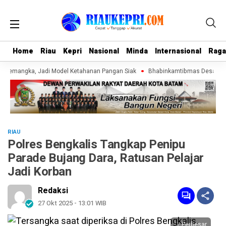
Home
Home
Riau
Riau
Kepri
Kepri
Nasional
Nasional
Minda
Minda
Internasional
Internasional
Rag
Rag
Semangka, Jadi Model Ketahanan Pangan Siak
Bhabinkamtibmas Desa Bangl
RIAU
Polres Bengkalis Tangkap Penipu
Parade Bujang Dara, Ratusan Pelajar
Jadi Korban
Redaksi
27 Okt 2025 - 13:01 WIB
Perbesar