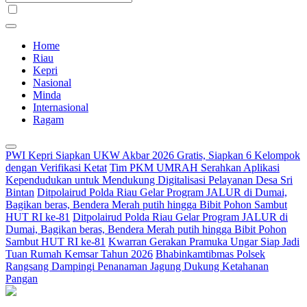
Home
Riau
Kepri
Nasional
Minda
Internasional
Ragam
PWI Kepri Siapkan UKW Akbar 2026 Gratis, Siapkan 6 Kelompok
dengan Verifikasi Ketat
Tim PKM UMRAH Serahkan Aplikasi
Kependudukan untuk Mendukung Digitalisasi Pelayanan Desa Sri
Bintan
Ditpolairud Polda Riau Gelar Program JALUR di Dumai,
Bagikan beras, Bendera Merah putih hingga Bibit Pohon Sambut
HUT RI ke-81
Ditpolairud Polda Riau Gelar Program JALUR di
Dumai, Bagikan beras, Bendera Merah putih hingga Bibit Pohon
Sambut HUT RI ke-81
Kwarran Gerakan Pramuka Ungar Siap Jadi
Tuan Rumah Kemsar Tahun 2026
Bhabinkamtibmas Polsek
Rangsang Dampingi Penanaman Jagung Dukung Ketahanan
Pangan