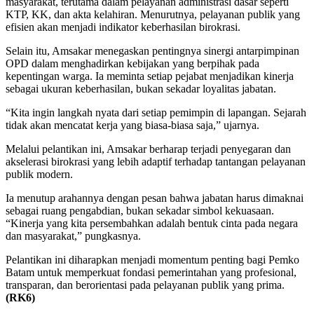
masyarakat, terutama dalam pelayanan administrasi dasar seperti
KTP, KK, dan akta kelahiran. Menurutnya, pelayanan publik yang
efisien akan menjadi indikator keberhasilan birokrasi.
Selain itu, Amsakar menegaskan pentingnya sinergi antarpimpinan
OPD dalam menghadirkan kebijakan yang berpihak pada
kepentingan warga. Ia meminta setiap pejabat menjadikan kinerja
sebagai ukuran keberhasilan, bukan sekadar loyalitas jabatan.
“Kita ingin langkah nyata dari setiap pemimpin di lapangan. Sejarah
tidak akan mencatat kerja yang biasa-biasa saja,” ujarnya.
Melalui pelantikan ini, Amsakar berharap terjadi penyegaran dan
akselerasi birokrasi yang lebih adaptif terhadap tantangan pelayanan
publik modern.
Ia menutup arahannya dengan pesan bahwa jabatan harus dimaknai
sebagai ruang pengabdian, bukan sekadar simbol kekuasaan.
“Kinerja yang kita persembahkan adalah bentuk cinta pada negara
dan masyarakat,” pungkasnya.
Pelantikan ini diharapkan menjadi momentum penting bagi Pemko
Batam untuk memperkuat fondasi pemerintahan yang profesional,
transparan, dan berorientasi pada pelayanan publik yang prima.
(RK6)