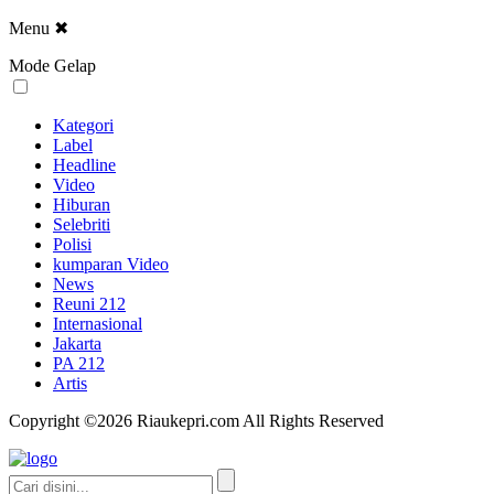
Menu
✖
Mode Gelap
Kategori
Label
Headline
Video
Hiburan
Selebriti
Polisi
kumparan Video
News
Reuni 212
Internasional
Jakarta
PA 212
Artis
Copyright ©2026 Riaukepri.com All Rights Reserved